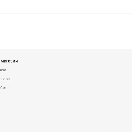
-магазин
каза
овара
обмен