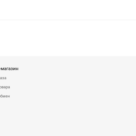
-магазин
каза
овара
обмен