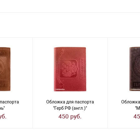
паспорта
Обложка для паспорта
Обложка
нь"
"Герб РФ (англ.)"
"М
уб.
450 руб.
45