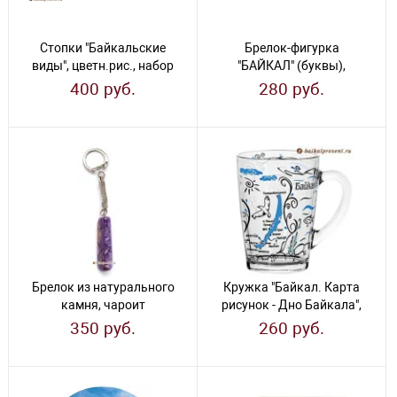
Стопки "Байкальские
Брелок-фигурка
виды", цветн.рис., набор
"БАЙКАЛ" (буквы),
из 6 шт.
металл
400 руб.
280 руб.
Брелок из натурального
Кружка "Байкал. Карта
камня, чароит
рисунок - Дно Байкала",
320 мл, стекло
350 руб.
260 руб.