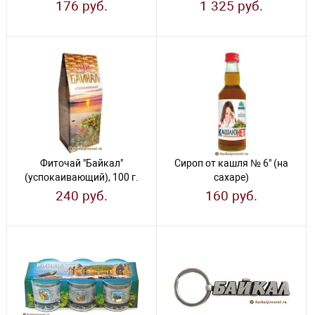
(женский)
20 шт. по 5 гр.
176 руб.
1 325 руб.
Фиточай "Байкал"
Сироп от кашля № 6" (на
(успокаивающий), 100 г.
сахаре)
240 руб.
160 руб.