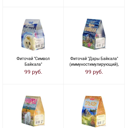
Фиточай "Символ
Фиточай "Дары Байкала"
Байкала"
(иммуностимулирующий),
(антистрессовый), 30 г.
30 г.
99 руб.
99 руб.