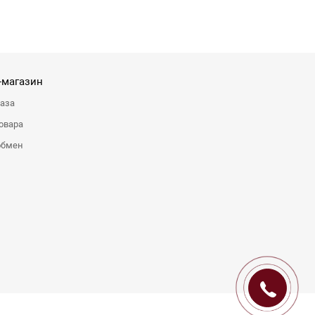
-магазин
каза
овара
обмен