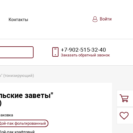
Войти
Контакты
+7-902-515-32-40
Заказать
обратный
звонок
ы" (тонизирующий)
льские заветы"
)
паковка
Дой-пак фольгированный
Дой-пак крафтовый