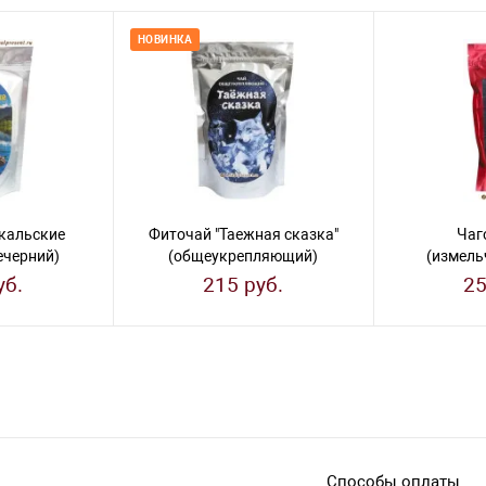
НОВИНКА
кальские
Фиточай "Таежная сказка"
Чаг
ечерний)
(общеукрепляющий)
(измельч
уб.
215 руб.
25
Способы оплаты