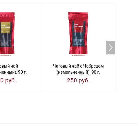
овый чай
Чаговый чай с Чабрецом
Чагов
енный), 90 г.
(измельченный), 90 г.
(из
0 руб.
250 руб.