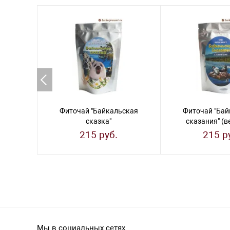
Фиточай "Байкальская
Фиточай "Бай
сказка"
сказания" (в
(общеукрепляющий)
215 руб.
215 р
Мы в социальных сетях