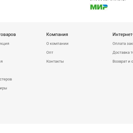
товаров
Компания
Интернет
укция
О компании
Оплата за
Опт
Доставка т
ия
Контакты
Возврат и 
стеров
ниры