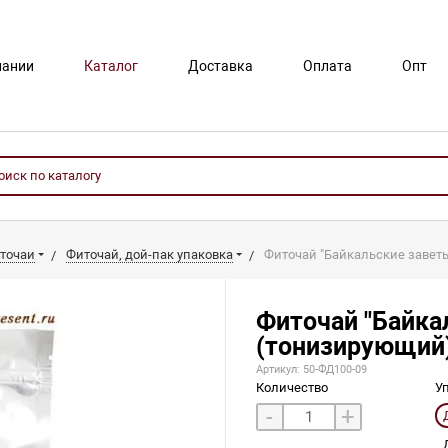
пании
Каталог
Доставка
Оплата
Опт
точаи
Фиточай, дой-пак упаковка
Фиточай "Байкальские завет
Фиточай "Байка
(тонизирующий
Артикул: 50-ФД100-09
Количество
У
-
+