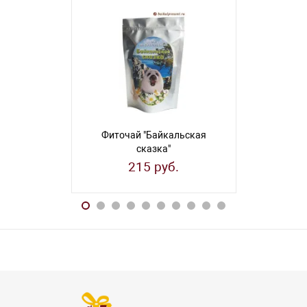
Фиточай "Байкальская
Фиточай
сказка"
заветы" 
(общеукрепляющий)
215 руб.
31