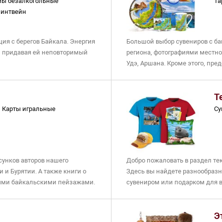
мы безалкогольные
Та
линтвейн
Мёд
ия с берегов Байкала. Энергия
Большой выбор сувениров с б
а байкальская)
, придавая ей неповторимый
региона, фотографиями местной
я
Удэ, Аршана. Кроме этого, пр
чняйте у менеджеров
по
На сайте указаны розничные 
телефону или e-mail
.
Т
Карты игральные
Су
е
сунков авторов нашего
Добро пожаловать в раздел те
 и Бурятии. А также книги о
Здесь вы найдете разнообразн
ными байкальскими пейзажами.
сувениром или подарком для в
-макетов.
Наш текстиль выполнен из ка
чняйте у менеджеров
по
дизайнах, отражающих уникаль
Э