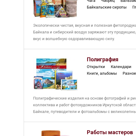
Чага
Чабрец
Бальза
Байкальские сиропы
Г
Варенье, ягода протертая
Байкальские сладости
Экологически чистая, вкусная и полезная фитопродукц
Смолка жевательная (Сер
Байкала и сибирский воздух заряжают эту продукцию
Косметическая продукци
вкус и волшебную оздоравливающую силу.
На сайте указаны розничные цены. Оптовые цены уто
телефону или e-mail
.
Полиграфия
Открытки
Календари
Книги, альбомы
Разно
Полиграфические изделия на основе фотографий и ри
коллектива и работ фотохудожников Иркутской области
Байкале, путеводители и фотоальбомы с великолеп
Все изделия, кроме книг, напечатаны с наших дизайн
На сайте указаны розничные цены. Оптовые цены уто
Работы мастеров
телефону или e-mail
.