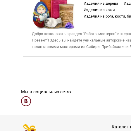
Изделия из дерева
Изд
Изделия из кожи
Изделия из рога, кости, 
Настенные панно
Суве
Добро пожаловать в раздел “Работы мастеров” интерн
Презент”! Здесь вы найдете уникальные авторские из
талантливыми мастерами из Сибири, Прибайкалья и Б
Наши работы мастеров включают в себя разнообразны
кожи, рога и других материалов. В ассортименте пред
украшения, обереги и талисманы, каждая из которых н
автора. Эти изделия отражают богатую культуру и тра
также его природную красоту.
Мы в социальных сетях
Каждое изделие – это маленький шедевр, созданный
деталям. Пусть эти работы мастеров наполнят ваш до
напомнят о его величии и красоте. Выберите свои ид
наслаждайтесь частичкой этого удивительного края к
Каталог 