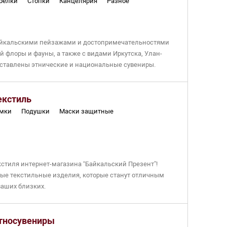
релки
Стопки
Канцелярия
Разное
айкальскими пейзажами и достопримечательностями
 флоры и фауны, а также с видами Иркутска, Улан-
едставлены этнические и национальные сувениры.
цены. Оптовые цены уточняйте у менеджеров
по
екстиль
мки
Подушки
Маски защитные
кстиля интернет-магазина “Байкальский Презент”!
ые текстильные изделия, которые станут отличным
аших близких.
чественных материалов и представлен в различных
ную природу и культуру Байкала. В ассортименте вы
тносувениры