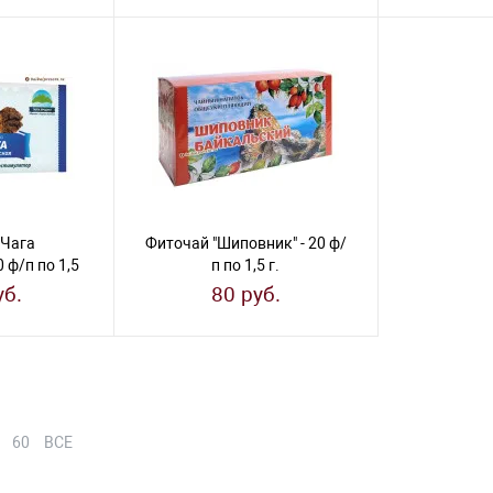
"Чага
Фиточай "Шиповник" - 20 ф/
 ф/п по 1,5
п по 1,5 г.
уб.
80 руб.
60
ВСЕ