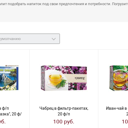
олит подобрать напиток под свои предпочтения и потребности. Погрузит
 умолчанию
в ф/п
Чабрец в фильтр-пакетах,
Иван-чай в
азка", 20 ф/
20 ф/п
уб.
100 руб.
10