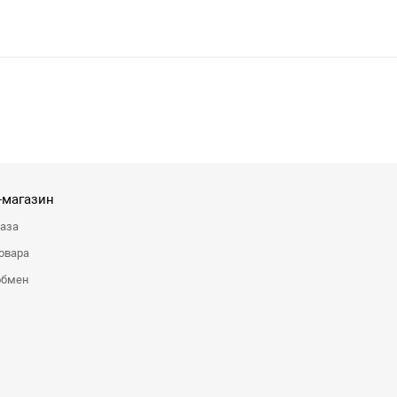
-магазин
каза
овара
обмен