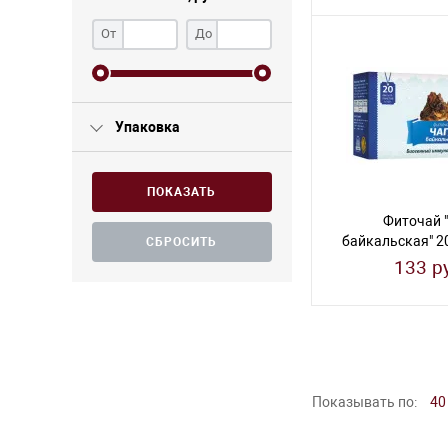
От
До
Упаковка
Фиточай 
байкальская" 20
г.
133 р
Показывать по:
40