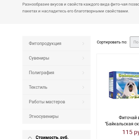
Разнообразие вкусов и свойств каждого вида фито-чая позв
пакетах и насладитесь его благотворными свойствами.
Сортировать по:
По
Фитопродукция
Сувениры
Полиграфия
Текстиль
Работы мастеров
Этносувениры
Фиточай 
"Байкальская ск
п
115 р
Стоимость, руб.