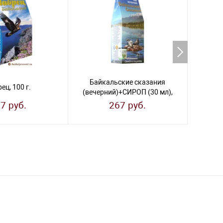
Байкальские сказания
Бай
ец, 100 г.
(вечерний)+СИРОП (30 мл),
(обще
100 г.
7 руб.
267 руб.