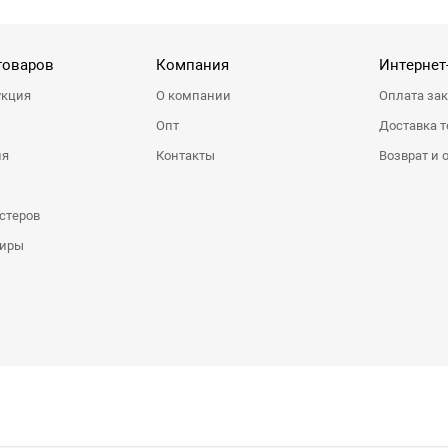
товаров
Компания
Интернет
укция
О компании
Оплата за
Опт
Доставка т
ия
Контакты
Возврат и 
стеров
ниры