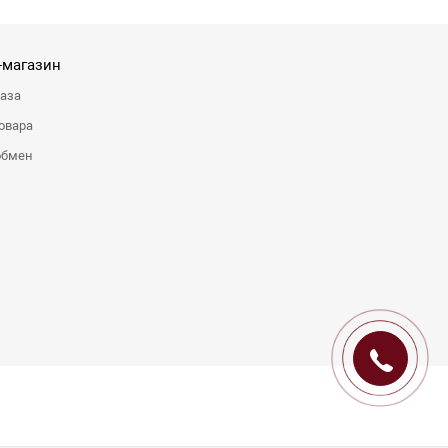
-магазин
каза
овара
обмен