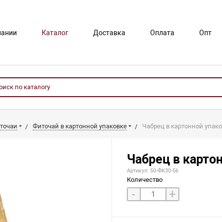
пании
Каталог
Доставка
Оплата
Опт
точаи
Фиточай в картонной упаковке
Чабрец в картонной упаков
Чабрец в картон
Артикул: 50-ФК30-56
Количество
-
+