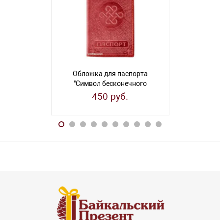
Обложка для паспорта
Обложка
"Символ бесконечного
"И
счастья"
450 руб.
45