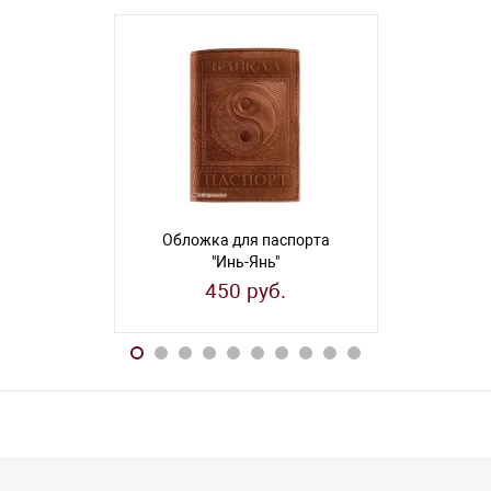
Обложка для паспорта
Обложка
"Инь-Янь"
"Г
450 руб.
45