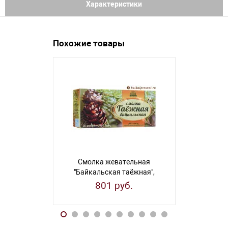
Характеристики
Похожие товары
Смолка жевательная
Сера б
"Байкальская таёжная",
классическа
упаковка 20 шт по 4,2 гр.
801 руб.
6