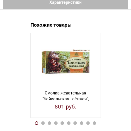
Характеристики
Похожие товары
Смолка жевательная
Сера б
"Байкальская таёжная",
классическа
упаковка 20 шт по 4,2 гр.
801 руб.
6