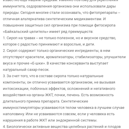
иммунитета, оздоровления организма они использовали дары
природы. Сегодня многие стали осознавать, что фитопрепараты –
отличная альтернатива синтетическим медикаментам. И
повышение защитных сил организма при помощи фитосиропа
«Байкальский целитель» имеет ряд преимуществ:
1. Сироп на травах – не только полезное, но и вкусное средство,
которое с радостью принимают и взрослые, и дети.
2. Сироп содержит только органические ингредиенты, в нем
отсутствуют красители, ароматизаторы, стабилизаторы, улучшители
вкуса и прочие «E-шки». В качестве консерванта выступает
натуральный сахар-песок.
3. За счет того, что в составе сиропа только натуральные
компоненты, он отлично усваивается организмом, не вызывая
интоксикации, побочных эффектов, осложнений и негативного
воздействия на органы ЖКТ, почки, печень. Есть возможность
длительного приема препарата. Синтетические
иммуностимуляторы усваиваются телом человека в лучшем случае
наполовину. Или не усваиваются совсем, если у человека есть
нарушения в работе ЖКТ или эндокринной системы.
4. Биологически активные вещества целебных растений и плодов