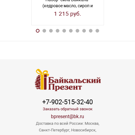
(кедровое масло, сироп и
цел
бальзам по 100 мл)
(успокаива
1 215 руб.
16
+7-902-515-32-40
Заказать обратный звонок
bpresent@bk.ru
Доставка по всей России: Москва,
Санкт-Петербург, Новосибирск,