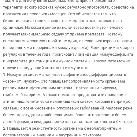
том, что для получения максимального, ярко выраженного
терапевтического эффекта нужно регулярно употреблять средство на
протяжении нескольких месяцев. Это объясняется тем, что
биологически активные вещества медленно накапливаются в
организме. Но когда нужное их количество достигнуто, человек
получает максимальную отдачу от приема препарата. Поэтому
специалисты советуют пройти не один, а несколько курсов терапии
(с недельными перерывами между курсами). Если принимать сироп
регулярно в течение года, происходит ликвидация иммунодефицита
и нормализация функции иммунной системы. В результате можно
получить следующий «ответ» от иммунитета:
1. Иммунная система начинает эффективнее дифференцировать
«свое» от «чужого». Это повышает сопротивляемость организма
различным инфекционным агентам – патогенным вирусам,
грибкам, бактериям. А также помогает предотвратить появление
атипичных, генетически изменившихся клеток, которые напрямую
связаны с возникновением опухолевых заболеваний. Человек реже
болеет простудными заболеваниями, болезнь протекает в более
легкой форме, а выздоровление наступает намного легче и быстрее.
2. Повышается резистентность организма к неблагоприятным,
болезнетворным внешним и внутренним факторам.