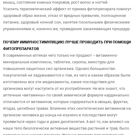
мышц, состояние кожных покровов, рост волос и ногтей.
Усилить терапевтический эффект от приема фитопрепарата помогут:
здоровый образ жизни, отказ от вредных привычек, полноценное
питание, здоровый ночной сон, занятие посильными физическими
упражнениями и, конечно же, проведение закаливающих процедур.
ПОЧЕМУ ИИМУНОСТИМУЛЯЦИЮ ЛУЧШЕ ПРОВОДИТЬ ПРИ ПОМОЩИ
ФИТОПРЕПАРАТОВ
В современных аптеках чего только не продают – витаминно-
минеральные комплексы, таблетки, сиропы, микстуры для
повышения защитных сил организма. Однако большинство
покупателей не задумываются о том, из чего и каким образом были
изготовлены все эти медикаменты, какие последствия для
организма могут наступить от их употребления. Не все знают, что
аптечные «витамины» по своей химической формуле кардинально
отличаются от витаминов, которые содержаться в овощах, фруктах,
ягодах, целебных травах. Влияние этих синтетических витаминов на
организм человека до конца не изучено и последствия могут
проявиться через годы и даже десятилетия. А вот то, как влияют на
наше тело биологически активные вещества растений и трав, было
известно еще нашим предкам. Именно поэтому для укрепления