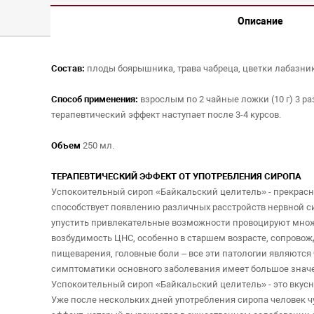
Описание
Состав:
плоды боярышника, трава чабреца, цветки лабазника
Способ применения:
взрослым по 2 чайные ложки (10 г) 3 ра
терапевтический эффект наступает после 3-4 курсов.
Объем
250 мл.
ТЕРАПЕВТИЧЕСКИЙ ЭФФЕКТ ОТ УПОТРЕБЛЕНИЯ СИРОПА
Успокоительный сироп «Байкальский целитель» - прекрасн
способствует появлению различных расстройств нервной си
упустить привлекательные возможности провоцируют множе
возбудимость ЦНС, особенно в старшем возрасте, сопрово
пищеварения, головные боли – все эти патологии являютс
симптоматики основного заболевания имеет большое знач
Успокоительный сироп «Байкальский целитель» - это вкусн
Уже после нескольких дней употребления сиропа человек ч