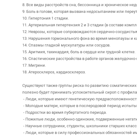
8. Все виды расстройств сна, бессонница и хроническое не
9. Боль в голове, которая вызвана недосыпанием или пер
10. Гипертония 1 стадии.
11. Артериальная гипертензия 2 и 3 стадии (в составе комп
12. Неврозы, которые сопровождаются сердечно-сосудисты
13. Нарушения гормонального фона во время менопаузы и к
14. Спазмы гладкой мускулатуры или сосудов.
15. Аритмия, тахикардия, боль в сердце или грудной клетке.
16. Спастические расстройства в работе органов желудочно-
17. Мигрени.
18. Атеросклероз, кардиосклероз.
Существуют также группы риска по развитию соматических 
полезно будет принимать успокоительный сироп с профил
- Люди, которые имеют генетическую предрасположенност
- Молодые матери, которые в послеродовой период испыты
- Подростки во время пубертатного периода.
- Пожилые люди, особенно одинокие, подверженные негат
- Научные сотрудники, студенты, школьники старших класс
- Люди, которые в силу профессиональных обязанностей и