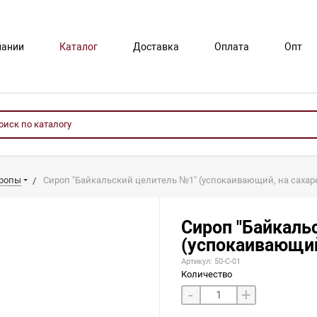
пании
Каталог
Доставка
Оплата
Опт
иропы
Сироп "Байкальский целитель №1" (успокаивающий, на сахар
Сироп "Байкаль
(успокаивающий
Артикул: 50-С-01
Количество
-
+