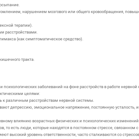
досыпание.
еутомлением, нарушением мозгового или общего кровообращения, пов
лексной терапии).
ми расстройствами.
лимакса (как симптоматическое средство).
кишечного тракта.
и психологических заболеваний на фоне расстройств в работе нервной 
актическими целями:
ь к различным расстройствам нервной системы.
вают депрессию, эмоциональное напряжение, постоянную усталость, 
ивному влиянию возрастных физических и психологических изменений
ов, то есть люди, которые находятся в постоянном стрессе, связанном
меют высокий уровень ответственности, часто сталкиваются со стресс