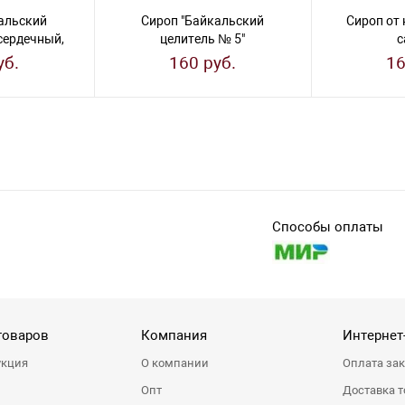
альский
Сироп "Байкальский
Сироп от 
сердечный,
целитель № 5"
с
ре)
(иммуностимулирующий, на
уб.
160 руб.
16
сахаре)
Способы оплаты
товаров
Компания
Интернет
укция
О компании
Оплата за
Опт
Доставка т