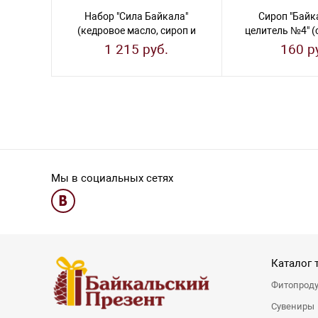
Набор "Сила Байкала"
Сироп "Байк
(кедровое масло, сироп и
целитель №4" (
бальзам по 100 мл)
на саха
1 215 руб.
160 р
Мы в социальных сетях
Каталог 
Фитопрод
Сувениры