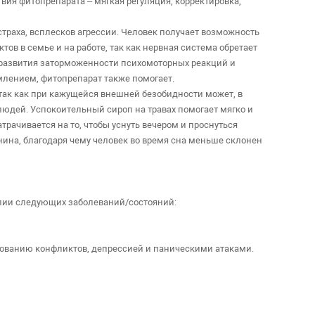
ия фитопрепарата – мягкая регуляция, корректировка,
траха, всплесков агрессии. Человек получает возможность
ов в семье и на работе, так как нервная система обретает
 развития заторможенности психомоторных реакций и
млением, фитопрепарат также помогает.
 так как при кажущейся внешней безобидности может, в
юдей. Успокоительный сироп на травах помогает мягко и
рачивается на то, чтобы уснуть вечером и проснуться
ина, благодаря чему человек во время сна меньше склонен
пии следующих заболеваний/состояний:
рованию конфликтов, депрессией и паническими атаками.