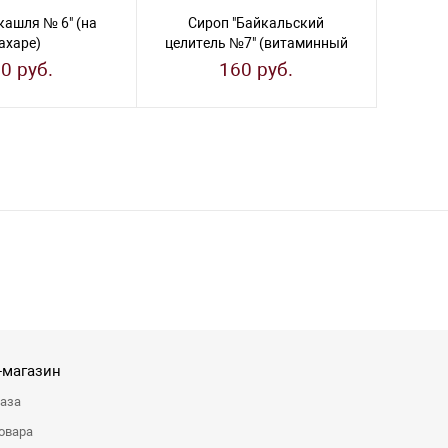
кашля № 6" (на
Сироп "Байкальский
Си
ахаре)
целитель №7" (витаминный
тра
с йодом, на сахаре)
0 руб.
160 руб.
-магазин
каза
овара