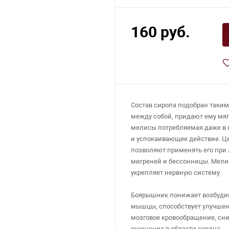
160 руб.
Состав сиропа подобран таким
между собой, придают ему мяг
мелисы потребляемая даже в н
и успокаивающее действие. Це
позволяют применять его при 
мигреней и бессонницы. Мелис
укрепляет нервную систему.
Боярышник понижает возбудим
мышцы, способствует улучшен
мозговое кровообращение, сни
ощущение в области сердца.