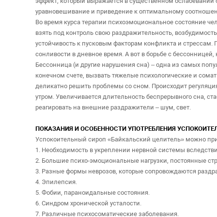
эффект, который выражается в существенном ослабевании с
уравновешивание и приведение к оптимальному соотноше
Во время курса терапии психоэмоциональное состояние чел
взять под контроль свою раздражительность, возбудимость,
устойчивость к пусковым факторам конфликта и стрессам.
сонливости в дневное время. А вот в борьбе с бессоннице
Бессонница (и другие нарушения сна) – одна из самых поп
конечном счете, вызвать тяжелые психологические и сомат
деликатно решить проблемы со сном. Происходит регуляция
утром. Увеличивается длительность беспрерывного сна, ст
реагировать на внешние раздражители – шум, свет.
ПОКАЗАНИЯ И ОСОБЕННОСТИ УПОТРЕБЛЕНИЯ УСПОКОИТЕ
Успокоительный сироп «Байкальский целитель» можно при
1. Необходимость в укреплении нервной системы вследстви
2. Большие психо-эмоциональные нагрузки, постоянные стр
3. Разные формы неврозов, которые сопровождаются раздр
4. Эпилепсия.
5. Фобии, параноидальные состояния.
6. Синдром хронической усталости.
7. Различные психосоматические заболевания.