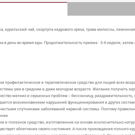
, курильский чай, скорлупа кедрового ореха, трава мелиссы, лимонная
за в день во время еды. Продолжительность приема - 3-4 недели, затем
ое профилактическое и терапевтическое средство для людей всех возр
стемы уже в среднем и даже молодом возрасте. Желание получить хорош
ство мелких и серьезных проблем – бессонницу, раздражительность, 
ждается возникновением нарушений функционирования и других систем 
я частыми спутниками заболеваний нервной системы. Поэтому правиль
ение.
ое и полезное средство, изготовленное на основе исключительно нату
увствует облегчение своего состояния. А после прохождения полного 