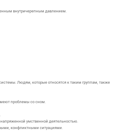
ышенным внутричерепным давлением.
системы. Людям, которые относятся к таким группам, также
имеют проблемы со сном.
.
 с напряженной умственной деятельностью.
овыми, конфликтными ситуациями.