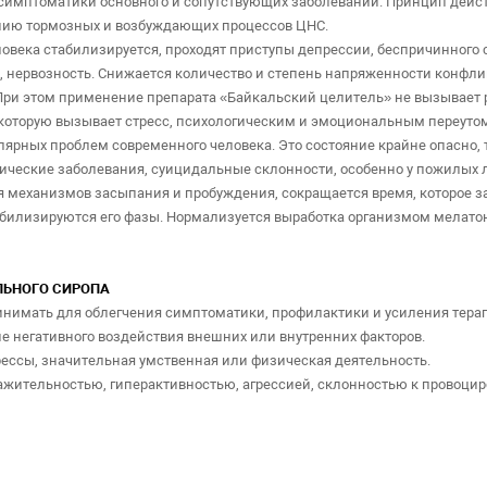
имптоматики основного и сопутствующих заболеваний. Принцип действ
нию тормозных и возбуждающих процессов ЦНС.
овека стабилизируется, проходят приступы депрессии, беспричинного с
 нервозность. Снижается количество и степень напряженности конфликт
 При этом применение препарата «Байкальский целитель» не вызывает
й, которую вызывает стресс, психологическим и эмоциональным переуто
улярных проблем современного человека. Это состояние крайне опасно,
ические заболевания, суицидальные склонности, особенно у пожилых л
 механизмов засыпания и пробуждения, сокращается время, которое зат
абилизируются его фазы. Нормализуется выработка организмом мелатон
ЛЬНОГО СИРОПА
нимать для облегчения симптоматики, профилактики и усиления тера
е негативного воздействия внешних или внутренних факторов.
ессы, значительная умственная или физическая деятельность.
ажительностью, гиперактивностью, агрессией, склонностью к провоци