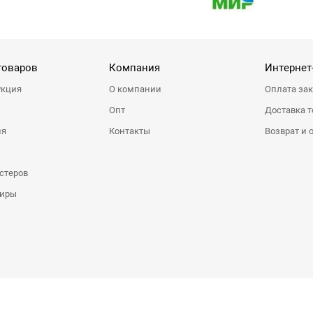
товаров
Компания
Интернет
укция
О компании
Оплата за
Опт
Доставка т
ия
Контакты
Возврат и 
стеров
ниры