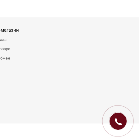
-магазин
каза
овара
обмен