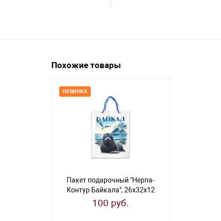
Похожие товары
НОВИНКА
НОВИНКА
Пакет подарочный "Нерпа-
Пакет под
Контур Байкала", 26х32х12
Байкала"
см
100 руб.
12