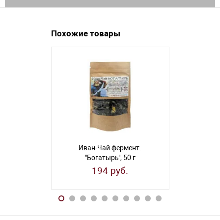
Похожие товары
Иван-Чай фермент.
Иван-Ч
"Богатырь", 50 г
"Вече
194 руб.
18