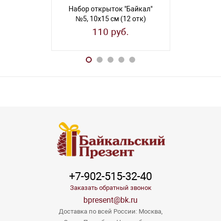
Набор открыток "Байкал"
Набор л
№5, 10х15 см (12 отк)
"Байкал" №
110 руб.
13
+7-902-515-32-40
Заказать обратный звонок
bpresent@bk.ru
Доставка по всей России: Москва,