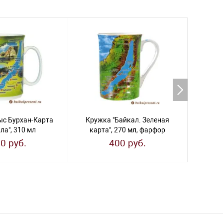
ыс Бурхан-Карта
Кружка "Байкал. Зеленая
Круж
ла", 310 мл
карта", 270 мл, фарфор
карт
0 руб.
400 руб.