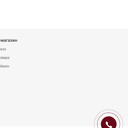
-магазин
каза
овара
обмен