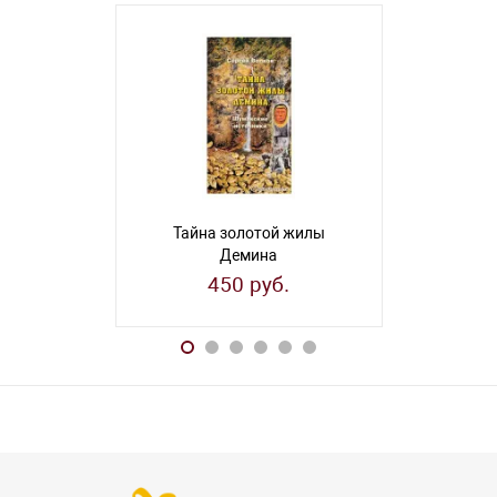
Тайна золотой жилы
Путевод
Демина
Б
450 руб.
1 0