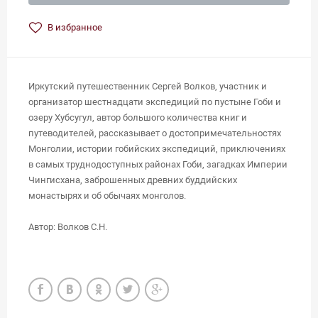
В избранное
Иркутский путешественник Сергей Волков, участник и
организатор шестнадцати экспедиций по пустыне Гоби и
озеру Хубсугул, автор большого количества книг и
путеводителей, рассказывает о достопримечательностях
Монголии, истории гобийских экспедиций, приключениях
в самых труднодоступных районах Гоби, загадках Империи
Чингисхана, заброшенных древних буддийских
монастырях и об обычаях монголов.
Автор: Волков С.Н.