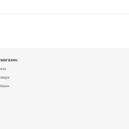
-магазин
каза
овара
обмен