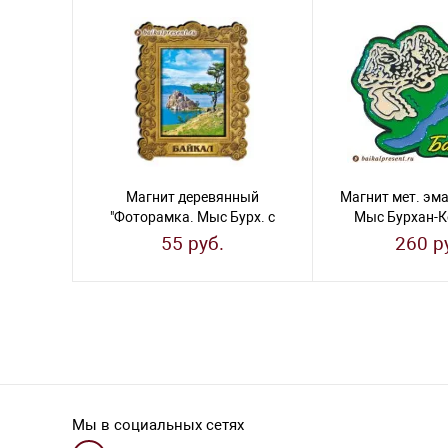
Магнит деревянный
Магнит мет. эма
"Фоторамка. Мыс Бурх. с
Мыс Бурхан-Ко
деревом"
Чайка
55 руб.
260 р
Мы в социальных сетях