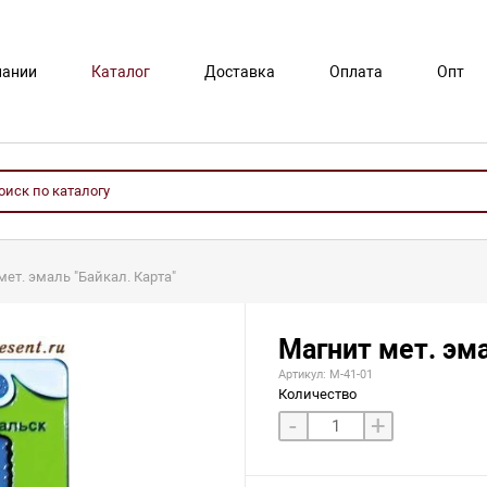
пании
Каталог
Доставка
Оплата
Опт
мет. эмаль "Байкал. Карта"
Магнит мет. эма
Артикул: М-41-01
Количество
-
+