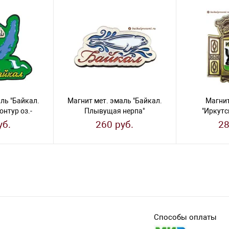
ль "Байкал.
Магнит мет. эмаль "Байкал.
Магнит
нтур оз.-
Плывущая нерпа"
"Иркутс
"
уб.
260 руб.
28
Способы оплаты