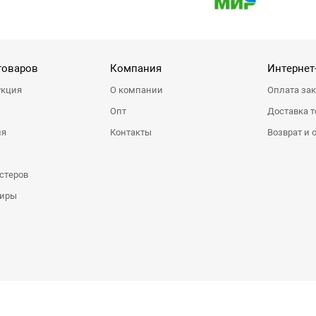
товаров
Компания
Интернет
укция
О компании
Оплата за
Опт
Доставка т
ия
Контакты
Возврат и 
стеров
ниры