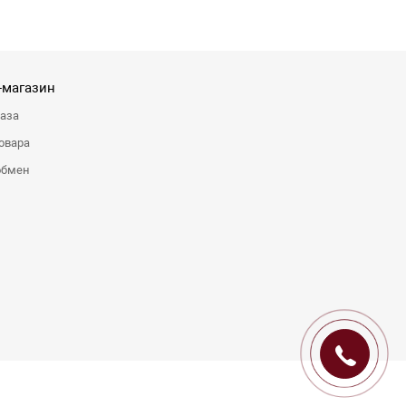
-магазин
каза
овара
обмен