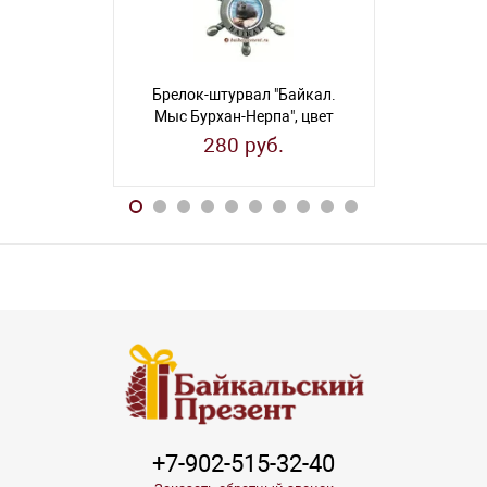
Брелок-штурвал "Байкал.
Брелок-шт
Мыс Бурхан-Нерпа", цвет
"Бухта Сини
"ант. олово"
"чер
280 руб.
28
+7-902-515-32-40