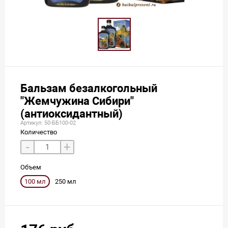
Бальзам безалкогольный
"Жемчужина Сибири"
(антиоксидантный)
Артикул: 50-ББ100-02
Количество
-
+
Объем
100 мл
250 мл