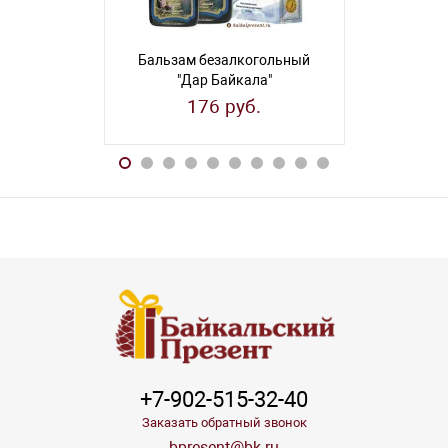
Бальзам безалкогольный
Бальзам 
"Дар Байкала"
"Талис
(иммуностимулирующий)
(успо
176 руб.
17
+7-902-515-32-40
Заказать обратный звонок
bpresent@bk.ru